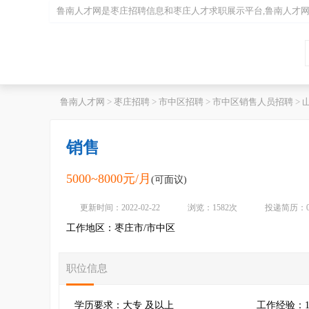
鲁南人才网是
枣庄招聘
信息和
枣庄人才
求职展示平台,鲁南人才
鲁南人才网
>
枣庄招聘
>
市中区招聘
>
市中区销售人员招聘
>
销售
5000~8000元/月
(可面议)
更新时间：2022-02-22
浏览：1582次
投递简历：
工作地区：枣庄市/市中区
职位信息
学历要求：大专 及以上
工作经验：1