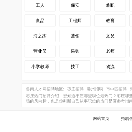
工人
保安
兼职
食品
工程师
教育
海之杰
营销
文员
营业员
采购
老师
小学教师
技工
物流
鲁南人才网招聘地区:
枣庄招聘
滕州招聘
市中区招聘
枣庄热门招聘介绍：想知道枣庄哪些职位最热门？枣庄哪些
场的风向标，也是你判断自己从事职位的热门是否参考指
网站首页
招聘