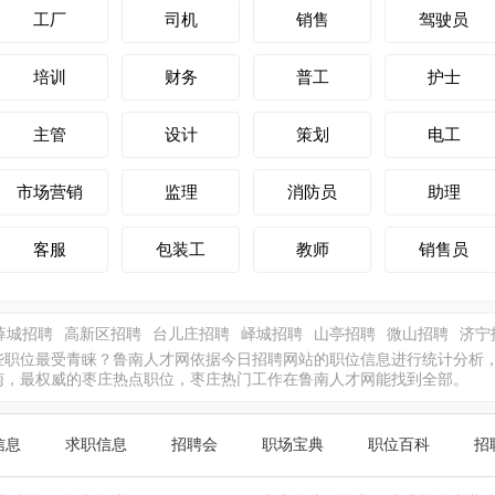
工厂
司机
销售
驾驶员
培训
财务
普工
护士
主管
设计
策划
电工
市场营销
监理
消防员
助理
客服
包装工
教师
销售员
薛城招聘
高新区招聘
台儿庄招聘
峄城招聘
山亭招聘
微山招聘
济宁
职位最受青睐？鲁南人才网依据今日招聘网站的职位信息进行统计分析，为您
南，最权威的枣庄热点职位，枣庄热门工作在鲁南人才网能找到全部。
信息
求职信息
招聘会
职场宝典
职位百科
招