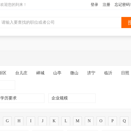
网欢迎您的到来！
登录
注册
忘记密码
新区
台儿庄
峄城
山亭
微山
济宁
临沂
日照
学历要求
企业规模
G
H
I
J
K
L
M
N
O
P
Q