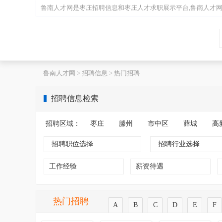
鲁南人才网是
枣庄招聘
信息和
枣庄人才
求职展示平台,鲁南人才
鲁南人才网
>
招聘信息
>
热门招聘
招聘信息检索
招聘区域：
枣庄
滕州
市中区
薛城
高
招聘职位选择
招聘行业选择
工作经验
薪资待遇
热门招聘
A
B
C
D
E
F