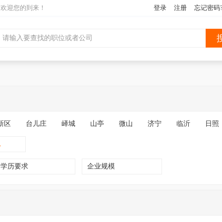
网欢迎您的到来！
登录
注册
忘记密码
新区
台儿庄
峄城
山亭
微山
济宁
临沂
日照
化
学历要求
企业规模