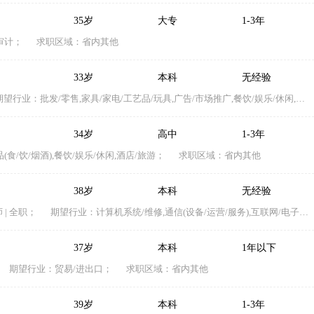
35岁
大专
1-3年
审计；
求职区域：省内其他
33岁
本科
无经验
望行业：批发/零售,家具/家电/工艺品/玩具,广告/市场推广,餐饮/娱乐/休闲,能源(采掘/冶炼/原材料)；
34岁
高中
1-3年
食/饮/烟酒),餐饮/娱乐/休闲,酒店/旅游；
求职区域：省内其他
38岁
本科
无经验
| 全职；
期望行业：计算机系统/维修,通信(设备/运营/服务),互联网/电子商务,教育/培训；
37岁
本科
1年以下
期望行业：贸易/进出口；
求职区域：省内其他
39岁
本科
1-3年