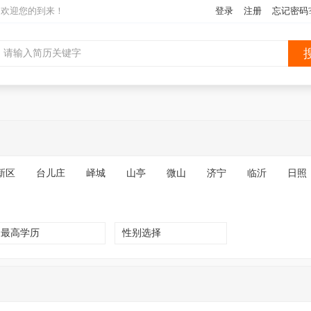
网欢迎您的到来！
登录
注册
忘记密码
新区
台儿庄
峄城
山亭
微山
济宁
临沂
日照
最高学历
性别选择