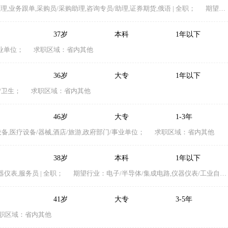
,业务跟单,采购员/采购助理,咨询专员/助理,证券期货,俄语 | 全职；
期望行业：金融(投资/证券,金融(银行/保险),贸易/进出口,建筑与工程,物业管理/商业中心,交通/运输/物流,能源(石油/化工/矿产),政府部门/事业单位；
37岁
本科
1年以下
业单位；
求职区域：省内其他
36岁
大专
1年以下
/卫生；
求职区域：省内其他
46岁
大专
1-3年
,医疗设备/器械,酒店/旅游,政府部门/事业单位；
求职区域：省内其他
38岁
本科
1年以下
仪表,服务员 | 全职；
期望行业：电子/半导体/集成电路,仪器仪表/工业自动化,机械/设备/重工；
41岁
大专
3-5年
职区域：省内其他