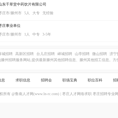
山东千草堂中药饮片有限公司
枣庄市/滕州市
5人
大专
无经验
枣庄事业单位
枣庄市/滕州市
1人
中专
3-5年
薛城招聘
高新区招聘
台儿庄招聘
峄城招聘
山亭招聘
微山招聘
济宁
滕州招聘服务网站,提供最新滕州其他招聘信息、滕州其他招工信息。方
信息
求职信息
招聘会
职场宝典
职位百科
招
权所有 @鲁南人才网(www.ln-rc.com) |
枣庄人才网
络求职
枣庄招聘
专业