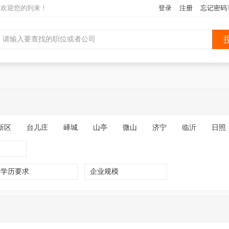
网欢迎您的到来！
登录
注册
忘记密码
新区
台儿庄
峄城
山亭
微山
济宁
临沂
日照
学历要求
企业规模