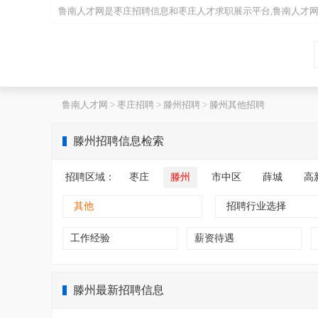
鲁南人才网是
枣庄招聘
信息和
枣庄人才
求职展示平台,鲁南人才
鲁南人才网
>
枣庄招聘
>
滕州招聘
>
滕州其他招聘
滕州招聘信息检索
招聘区域：
枣庄
滕州
市中区
薛城
高
其他
招聘行业选择
工作经验
薪资待遇
滕州最新招聘信息